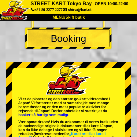
STREET KART Tokyo Bay
OPEN 10:00-22:00
📞+81-80-2277-2277
📧
shina@kart.st
MENU/Skift butik
TOP
Booking
Om
Specifikationer
Pris
Adgang
Stemme
FAQ
Virksomhed
Booking
Skift butik
Tokyo Shinagawa
Tokyo Akihabara#1
Tokyo Akihabara#2
Tokyo Shibuya
Vi er de
pionerer
og
den største go-kart virksomhed
i
Tokyo Shibuya Annex
Tokyo Bay
Japan! Vi fortsætter med at samarbejde med
mange
berømtheder
og er den
mest populære aktivitet
for
rejsende til Japan! Derfor anbefaler vi stærkt, at du
Tokyo Asakusa
Osaka
booker så hurtigt som muligt.
Vær opmærksom! Hvis du ankommer til vores butik uden
Okinawa
de nødvendige originale dokumenter til at køre i Japan,
kan du ikke deltage i aktiviteten og vil ikke få nogen
refusion.
(beskrevet nedenfor
„Kørekort til at køre i