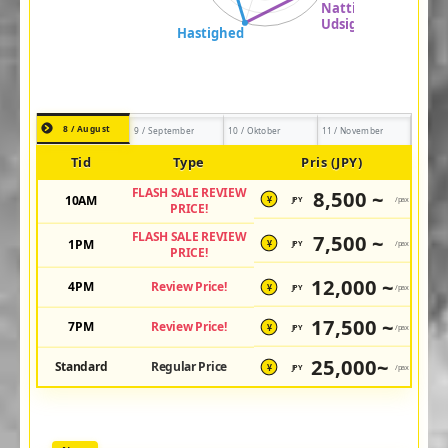
8 / August
9 / September
10 / Oktober
11 / November
Tid
Type
Pris (JPY)
FLASH SALE REVIEW
8,500 ~
10AM
JPY
/pax
¥
PRICE!
FLASH SALE REVIEW
7,500 ~
1PM
JPY
/pax
¥
PRICE!
12,000 ~
4PM
Review Price!
JPY
/pax
¥
17,500 ~
7PM
Review Price!
JPY
/pax
¥
25,000~
Standard
Regular Price
JPY
/pax
¥