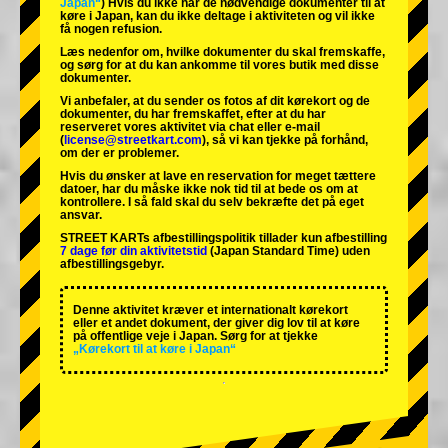
Japan“
) Hvis du ikke har de nødvendige dokumenter til at
køre i Japan, kan du ikke deltage i aktiviteten og vil ikke
få nogen refusion.
Læs nedenfor om, hvilke dokumenter du skal fremskaffe,
og sørg for at du kan ankomme til vores butik med disse
dokumenter.
Vi anbefaler, at du sender os fotos af dit kørekort og de
dokumenter, du har fremskaffet, efter at du har
reserveret vores aktivitet via chat eller e-mail
(
license@streetkart.com
), så vi kan tjekke på forhånd,
om der er problemer.
Hvis du ønsker at lave en reservation for meget tættere
datoer, har du måske ikke nok tid til at bede os om at
kontrollere. I så fald skal du selv bekræfte det på eget
ansvar.
STREET KARTs afbestillingspolitik tillader kun afbestilling
7 dage før din aktivitetstid
(Japan Standard Time) uden
afbestillingsgebyr.
Denne aktivitet kræver et internationalt kørekort
eller et andet dokument, der giver dig lov til at køre
på offentlige veje i Japan. Sørg for at tjekke
„Kørekort til at køre i Japan“