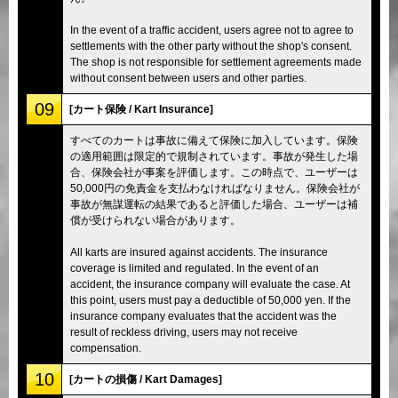
In the event of a traffic accident, users agree not to agree to
settlements with the other party without the shop's consent.
The shop is not responsible for settlement agreements made
without consent between users and other parties.
09
[カート保険 / Kart Insurance]
すべてのカートは事故に備えて保険に加入しています。保険
の適用範囲は限定的で規制されています。事故が発生した場
合、保険会社が事案を評価します。この時点で、ユーザーは
50,000円の免責金を支払わなければなりません。保険会社が
事故が無謀運転の結果であると評価した場合、ユーザーは補
償が受けられない場合があります。
All karts are insured against accidents. The insurance
coverage is limited and regulated. In the event of an
accident, the insurance company will evaluate the case. At
this point, users must pay a deductible of 50,000 yen. If the
insurance company evaluates that the accident was the
result of reckless driving, users may not receive
compensation.
10
[カートの損傷 / Kart Damages]