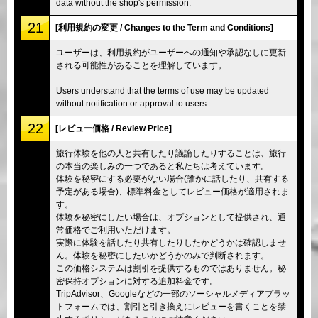
data without the shop's permission.
21
[利用規約の変更 / Changes to the Term and Conditions]
ユーザーは、利用規約がユーザーへの通知や承認なしに更新
される可能性があることを理解しています。
Users understand that the terms of use may be updated
without notification or approval to users.
22
[レビュー価格 / Review Price]
旅行体験を他の人と共有したり議論したりすることは、旅行
の本当の楽しみの一つであると私たちは考えています。
体験を秘密にする必要がない場合(誰かに話したり、共有する
予定がある場合)、標準料金としてレビュー価格が適用されま
す。
体験を秘密にしたい場合は、オプションとして提供され、通
常価格でご利用いただけます。
実際に体験を話したり共有したりしたかどうかは確認しませ
ん。体験を秘密にしたいかどうかのみで判断されます。
この価格システムは割引を提供するものではありません。秘
密保持オプションに対する追加料金です。
TripAdvisor、Googleなどの一部のソーシャルメディアプラッ
トフォームでは、割引と引き換えにレビューを書くことを禁