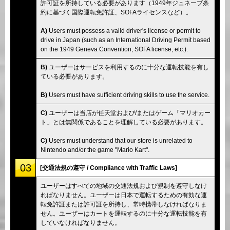
許可証を所持している必要があります（1949年ジュネーブ条
約に基づく国際運転免許証、SOFAライセンスなど）。
A)
Users must possess a valid driver's license or permit to
drive in Japan (such as an International Driving Permit based
on the 1949 Geneva Convention, SOFA license, etc.).
B)
ユーザーはサービスを利用するのに十分な運転技能を有し
ている必要があります。
B)
Users must have sufficient driving skills to use the service.
C)
ユーザーは当店が任天堂および/またはゲーム「マリオカー
ト」とは無関係であることを理解している必要があります。
C)
Users must understand that our store is unrelated to
Nintendo and/or the game "Mario Kart".
03
[交通法規の遵守 / Compliance with Traffic Laws]
ユーザーはすべての地域の交通法規および規制を遵守しなけ
ればなりません。ユーザーは日本で運転するための有効な運
転免許証または許可証を所持し、常時携帯しなければなりま
せん。ユーザーはカートを運転するのに十分な運転技能を有
していなければなりません。