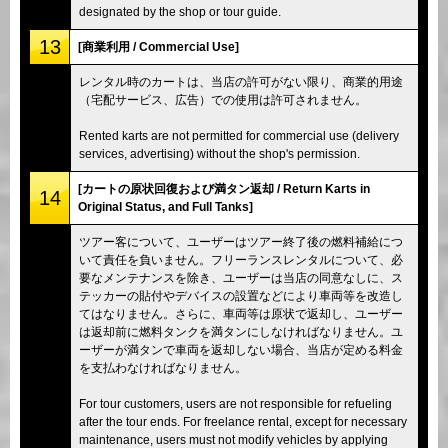
designated by the shop or tour guide.
13
[商業利用 / Commercial Use]
レンタル時のカートは、当店の許可がない限り、商業的用途
（宅配サービス、広告）での使用は許可されません。
Rented karts are not permitted for commercial use (delivery
services, advertising) without the shop's permission.
[カートの原状回復および満タン返却 / Return Karts in
14
Original Status, and Full Tanks]
ツアー客について、ユーザーはツアー終了後の燃料補給につ
いて責任を負いません。フリーランスレンタルについて、必
要なメンテナンスを除き、ユーザーは当店の同意なしに、ス
テッカーの貼付やデバイスの設置などにより車両等を改造し
てはなりません。さらに、車両等は原状で返却し、ユーザー
は返却前に燃料タンクを満タンにしなければなりません。ユ
ーザーが満タンで車両を返却しない場合、当店が定める料金
を支払わなければなりません。
For tour customers, users are not responsible for refueling
after the tour ends. For freelance rental, except for necessary
maintenance, users must not modify vehicles by applying