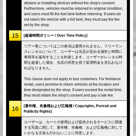
stickers or installing devices without the shop's consent.
Furthermore, vehicles must be returned in original condition,
and users must fill the fuel tank before returning. If users do
not return the vehicle with a full tank, they must pay the fee
set by the shop.
15
[超過時間ポリシー / Over Time Policy]
ツアー客についてはこの条項は適用されません。フリーラン
スレンタルについて、ユーザーは当店が定める場所と時間に
車両等を返却することを約束します。ユーザーがレンタル時
間を超過した場合、当店の同意を得て延滞料金を支払わなけ
ればなりません。
This clause does not apply to tour customers. For freelance
rental, users promise to return vehicles at the location and
time designated by the shop. If users exceed the rental time,
they must obtain the shop's consent and pay a late fee.
[著作権、肖像権および広報権 / Copyrights, Portrait and
16
Publicity Rights]
ユーザーは、カートの使用および提供されるサービスに関連
する写真に関して、著作権、肖像権、および広報権に対して
いかなる主張も行わないことに同意します。