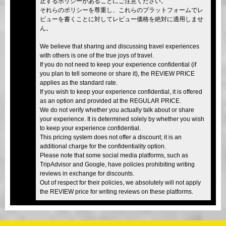
止するポリシーがあることにご注意ください。
それらのポリシーを尊重し、これらのプラットフォームでレ
ビューを書くことに対してレビュー価格を絶対に適用しませ
ん。
We believe that sharing and discussing travel experiences
with others is one of the true joys of travel.
If you do not need to keep your experience confidential (if
you plan to tell someone or share it), the REVIEW PRICE
applies as the standard rate.
If you wish to keep your experience confidential, it is offered
as an option and provided at the REGULAR PRICE.
We do not verify whether you actually talk about or share
your experience. It is determined solely by whether you wish
to keep your experience confidential.
This pricing system does not offer a discount; it is an
additional charge for the confidentiality option.
Please note that some social media platforms, such as
TripAdvisor and Google, have policies prohibiting writing
reviews in exchange for discounts.
Out of respect for their policies, we absolutely will not apply
the REVIEW price for writing reviews on these platforms.