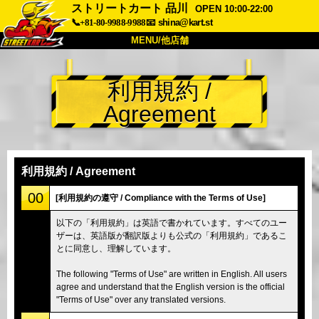
ストリートカート 品川
OPEN 10:00-22:00
📞+81-80-9988-9988
📧
shina@kart.st
MENU/他店舗
トップ
利用規約 /
概要
車両
価格
Agreement
アクセス
評価
FAQ
会社
予約
他店舗
利用規約 / Agreement
東京 品川
東京 秋葉原 #1
00
[利用規約の遵守 / Compliance with the Terms of Use]
東京 秋葉原 #2
東京 渋谷
以下の「利用規約」は英語で書かれています。すべてのユー
ザーは、英語版が翻訳版よりも公式の「利用規約」であるこ
東京 渋谷アネックス
東京ベイ
とに同意し、理解しています。
東京 浅草
大阪
The following "Terms of Use" are written in English. All users
沖縄
agree and understand that the English version is the official
"Terms of Use" over any translated versions.