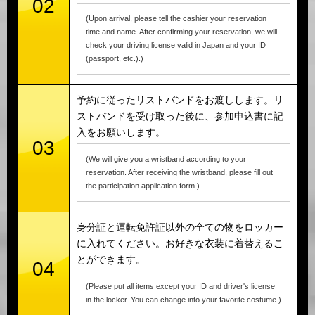
02
(Upon arrival, please tell the cashier your reservation
time and name. After confirming your reservation, we will
check your driving license valid in Japan and your ID
(passport, etc.).)
予約に従ったリストバンドをお渡しします。リ
ストバンドを受け取った後に、参加申込書に記
入をお願いします。
03
(We will give you a wristband according to your
reservation. After receiving the wristband, please fill out
the participation application form.)
身分証と運転免許証以外の全ての物をロッカー
に入れてください。お好きな衣装に着替えるこ
とができます。
04
(Please put all items except your ID and driver's license
in the locker. You can change into your favorite costume.)