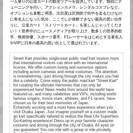
一人乗りの公道カートの観光ツアーを提供しています。独自にチ
ューニングを行い、アクションカメラ、レンタルコスプレなど、
オプションも多数ご用意。注目度は圧倒的で街中を走るだけなの
に有名人になった気分。ここでしか体験できない最高の思い出作
りに、公道カート「ストリートカート」を楽しんじゃってくださ
い！！世界中のニュースメディアが取り上げ、数多くの世界的歌
手、映画俳優、スポーツ選手、F1レーサーをはじめとする著名人
やVIPに日本の最高の思い出として選ばれています。
Street Kart provides single-seat public road kart tourism tours
that international visitors can drive with an international
license. We offer custom tuning and numerous options
including action cameras and rental costumes. The attention
is overwhelming - just driving through the city makes you feel
like a celebrity. Come enjoy the public road kart "Street Kart"
for creating the ultimate memories that can only be
experienced here! News media from around the world have
featured us, and many celebrities and VIPs, including world-
famous singers, movie stars, athletes, and F1 racers, have
chosen us for their best memories of Japan.
Extremely exciting and a must have experience when you
visit Osaka Japan. Just imagine yourself on a custom made
go kart specifically tailored to realize the Real Life SuperHero
Go-Karting experience! Dress up in your favorite character
costume and driving through the city of Osaka. All eyes on
you guarantee! You can ride with a group or ride privately,