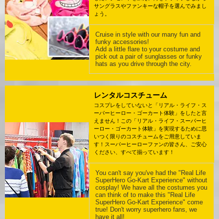
サングラスやファンキーな帽子を選んでみまし
ょう。
Cruise in style with our many fun and
funky accessories!
Add a little flare to your costume and
pick out a pair of sunglasses or funky
hats as you drive through the city.
レンタルコスチューム
コスプレをしていないと「リアル・ライフ・ス
ーパーヒーロー・ゴーカート体験」をしたと言
えません！この「リアル・ライフ・スーパーヒ
ーロー・ゴーカート体験」を実現するために思
いつく限りのコスチュームをご用意していま
す！スーパーヒーローファンの皆さん、ご安心
ください、すべて揃っています！
You can't say you've had the "Real Life
SuperHero Go-Kart Experience" without
cosplay! We have all the costumes you
can think of to make this "Real Life
SuperHero Go-Kart Experience" come
true! Don't worry superhero fans, we
have it all!