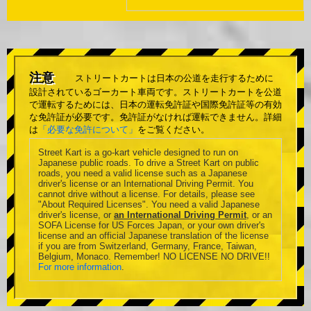
注意
ストリートカートは日本の公道を走行するために
設計されているゴーカート車両です。ストリートカートを公道
で運転するためには、日本の運転免許証や国際免許証等の有効
な免許証が必要です。免許証がなければ運転できません。詳細
は
「必要な免許について」
をご覧ください。
Street Kart is a go-kart vehicle designed to run on
Japanese public roads. To drive a Street Kart on public
roads, you need a valid license such as a Japanese
driver's license or an International Driving Permit. You
cannot drive without a license. For details, please see
"About Required Licenses". You need a valid Japanese
driver's license, or
an International Driving Permit
, or an
SOFA License for US Forces Japan, or your own driver's
license and an official Japanese translation of the license
if you are from Switzerland, Germany, France, Taiwan,
Belgium, Monaco. Remember! NO LICENSE NO DRIVE!!
For more information
.