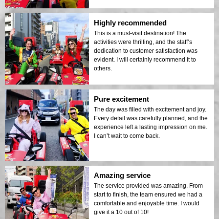
Highly recommended
This is a must-visit destination! The
activities were thrilling, and the staff’s
dedication to customer satisfaction was
evident. I will certainly recommend it to
others.
Pure excitement
The day was filled with excitement and joy.
Every detail was carefully planned, and the
experience left a lasting impression on me.
I can’t wait to come back.
Amazing service
The service provided was amazing. From
start to finish, the team ensured we had a
comfortable and enjoyable time. I would
give it a 10 out of 10!