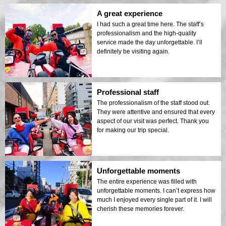
A great experience
I had such a great time here. The staff’s
professionalism and the high-quality
service made the day unforgettable. I’ll
definitely be visiting again.
Professional staff
The professionalism of the staff stood out.
They were attentive and ensured that every
aspect of our visit was perfect. Thank you
for making our trip special.
Unforgettable moments
The entire experience was filled with
unforgettable moments. I can’t express how
much I enjoyed every single part of it. I will
cherish these memories forever.