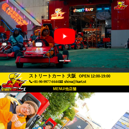
ストリートカート 大阪
OPEN 12:00-19:00
📞+81-90-9977-6644
📧
shina@kart.st
MENU/他店舗
トップ
概要
車両
価格
アクセス
評価
FAQ