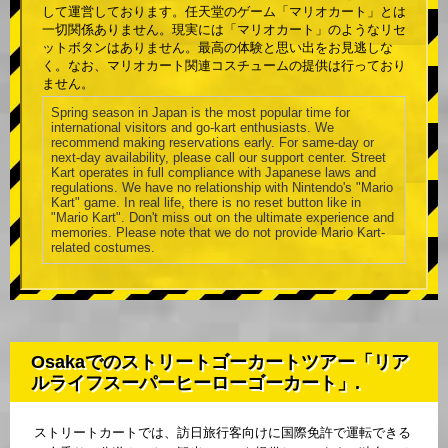
して運営しております。任天堂のゲーム「マリオカート」とは
一切関係ありません。現実には「マリオカート」のようなリセ
ットボタンはありません。最高の体験と思い出をお見逃しな
く。なお、マリオカート関連コスチュームの提供は行っており
ません。
Spring season in Japan is the most popular time for
international visitors and go-kart enthusiasts. We
recommend making reservations early. For same-day or
next-day availability, please call our support center. Street
Kart operates in full compliance with Japanese laws and
regulations. We have no relationship with Nintendo's "Mario
Kart" game. In real life, there is no reset button like in
"Mario Kart". Don't miss out on the ultimate experience and
memories. Please note that we do not provide Mario Kart-
related costumes.
Osakaでのストリートゴーカートツアー「リア
ルライフスーパーヒーローゴーカート」.
ストリートカートでは、訪日旅行客向けに国際免許で運転できる