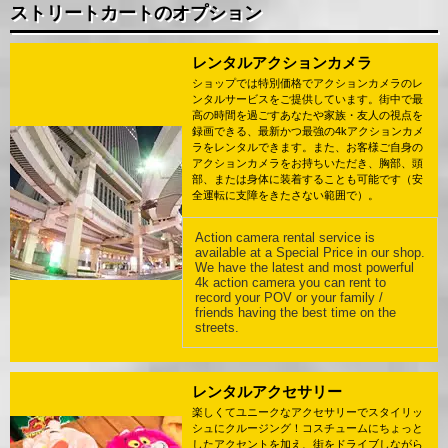
ストリートカートのオプション
レンタルアクションカメラ
ショップでは特別価格でアクションカメラのレ
ンタルサービスをご提供しています。街中で最
高の時間を過ごすあなたや家族・友人の視点を
録画できる、最新かつ最強の4kアクションカメ
ラをレンタルできます。また、お客様ご自身の
アクションカメラをお持ちいただき、胸部、頭
部、または身体に装着することも可能です（安
全運転に支障をきたさない範囲で）。
Action camera rental service is
available at a Special Price in our shop.
We have the latest and most powerful
4k action camera you can rent to
record your POV or your family /
friends having the best time on the
streets.
レンタルアクセサリー
楽しくてユニークなアクセサリーでスタイリッ
シュにクルージング！コスチュームにちょっと
したアクセントを加え、街をドライブしながら