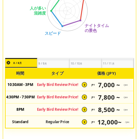
8 / 8月
9 / 9月
10 / 10月
11 / 11月
時間
タイプ
価格 (JPY)
7,000 ~
10:30AM - 3PM
Early Bird Review Price!
JPY
/pax
¥
7,800 ~
4:30PM - 7:30PM
Early Bird Review Price!
JPY
/pax
¥
8,500 ~
8PM
Early Bird Review Price!
JPY
/pax
¥
12,000~
Standard
Regular Price
JPY
/pax
¥