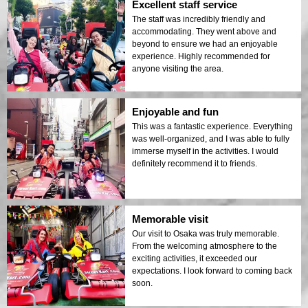
Excellent staff service
The staff was incredibly friendly and
accommodating. They went above and
beyond to ensure we had an enjoyable
experience. Highly recommended for
anyone visiting the area.
Enjoyable and fun
This was a fantastic experience. Everything
was well-organized, and I was able to fully
immerse myself in the activities. I would
definitely recommend it to friends.
Memorable visit
Our visit to Osaka was truly memorable.
From the welcoming atmosphere to the
exciting activities, it exceeded our
expectations. I look forward to coming back
soon.