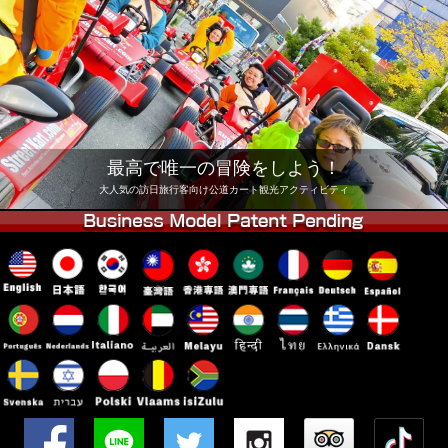
会社
予約
他店舗
東京 品川
東京 秋葉原 #1
東京 秋葉原 #2
東京 渋谷
東京 渋谷アネックス
東京ベイ
最高で唯一の冒険をしよう！
東京 浅草
大阪
大人気の訪日旅行客向け公道カート観光アクティビティ
沖縄